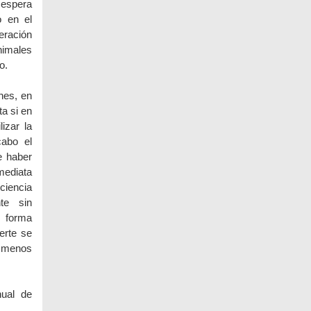
 espera
o en el
eración
nimales
o.
nes, en
ta si en
izar la
cabo el
e haber
mediata
ciencia
te sin
e forma
erte se
al menos
nual de