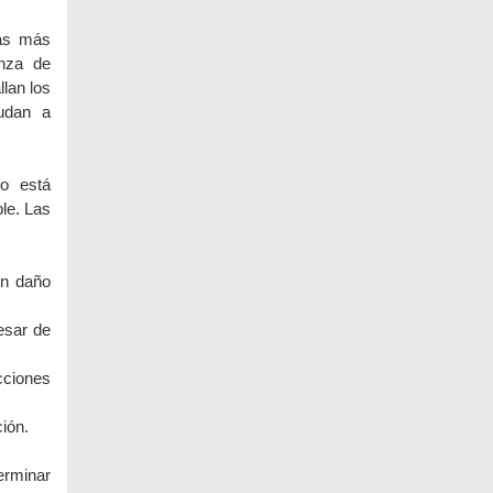
las más
anza de
llan los
yudan a
o está
le. Las
on daño
esar de
cciones
ción.
erminar