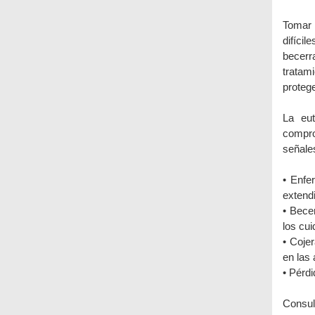
Tomar 
difíci
becerra
tratam
protege
La eu
compro
señale
• Enfe
extend
• Bece
los cui
• Coje
en las 
• Pérdi
Consul