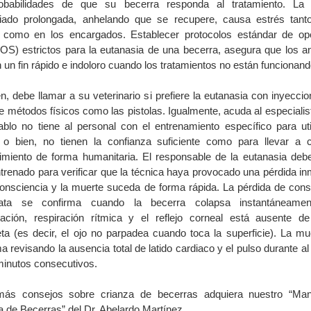
obabilidades de que su becerra responda al tratamiento. La
ado prolongada, anhelando que se recupere, causa estrés tant
 como en los encargados. Establecer protocolos estándar de op
S) estrictos para la eutanasia de una becerra, asegura que los a
 un fin rápido e indoloro cuando los tratamientos no están funcionand
n, debe llamar a su veterinario si prefiere la eutanasia con inyeccio
e métodos físicos como las pistolas. Igualmente, acuda al especialis
ablo no tiene al personal con el entrenamiento específico para util
a o bien, no tienen la confianza suficiente como para llevar a 
imiento de forma humanitaria. El responsable de la eutanasia deb
ntrenado para verificar que la técnica haya provocado una pérdida in
consciencia y la muerte suceda de forma rápida. La pérdida de cons
iata se confirma cuando la becerra colapsa instantáneamen
zación, respiración rítmica y el reflejo corneal está ausente d
ta (es decir, el ojo no parpadea cuando toca la superficie). La mu
a revisando la ausencia total de latido cardiaco y el pulso durante 
minutos consecutivos.
ás consejos sobre crianza de becerras adquiera nuestro “Ma
a de Becerras” del Dr. Abelardo Martínez