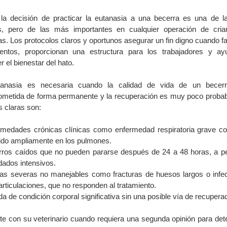
la decisión de practicar la eutanasia a una becerra es una de 
les, pero de las más importantes en cualquier operación de cri
s. Los protocolos claros y oportunos asegurar un fin digno cuando fa
ientos, proporcionan una estructura para los trabajadores y a
r el bienestar del hato.
tanasia es necesaria cuando la calidad de vida de un becerr
metida de forma permanente y la recuperación es muy poco probab
s claras son:
rmedades crónicas clínicas como enfermedad respiratoria grave c
ido ampliamente en los pulmones.
rros caídos que no pueden pararse después de 24 a 48 horas, a p
dados intensivos.
ras severas no manejables como fracturas de huesos largos o infe
articulaciones, que no responden al tratamiento.
da de condición corporal significativa sin una posible vía de recupera
te con su veterinario cuando requiera una segunda opinión para det