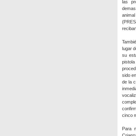
las pr
demasi
animal
(PRESO
reciban
Tambié
lugar d
su est
pistol
proced
sido e
de la 
inmed
vocali
comple
confirm
cinco 
Para m
Crianz